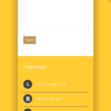
ELÈRHETŐSÈG
+49 157 3438 1578
+382 68 826 425