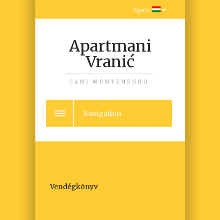
Nyelv:
Apartmani
Vranić
CANJ MONTENEGRO
Navigation
Vendégkönyv