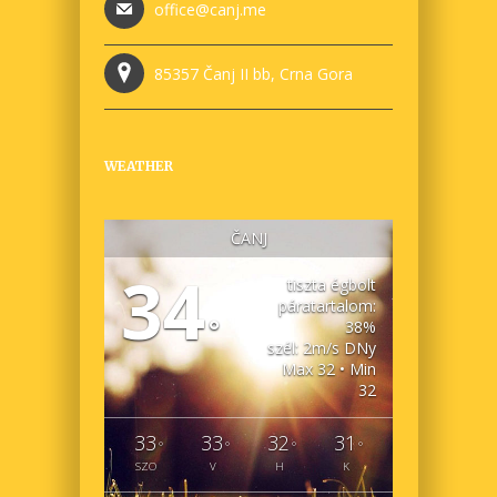
office@canj.me
85357 Čanj II bb, Crna Gora
WEATHER
ČANJ
34
tiszta égbolt
páratartalom:
°
38%
szél: 2m/s DNy
Max 32 • Min
32
33
33
32
31
°
°
°
°
SZO
V
H
K