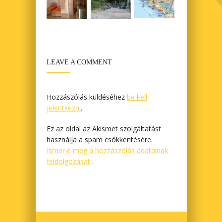
LEAVE A COMMENT
Hozzászólás küldéséhez
be kell
jelentkezni
.
Ez az oldal az Akismet szolgáltatást
használja a spam csökkentésére.
Ismerje meg a hozzászólás adatainak
feldolgozását
.