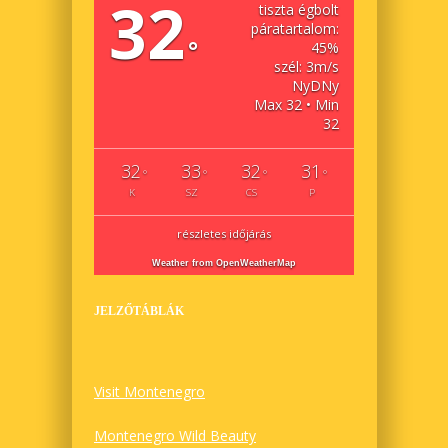
32
tiszta égbolt
páratartalom:
°
45%
szél: 3m/s
NyDNy
Max 32 • Min
32
32
33
32
31
°
°
°
°
K
SZ
CS
P
részletes időjárás
Weather from OpenWeatherMap
JELZŐTÁBLÁK
Visit Montenegro
Montenegro Wild Beauty