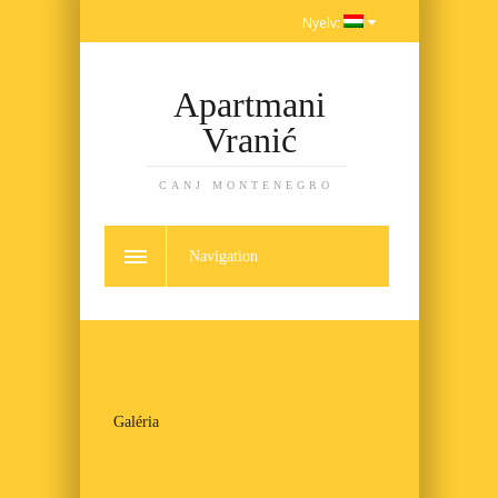
Nyelv:
Apartmani
Vranić
CANJ MONTENEGRO
Navigation
Galéria