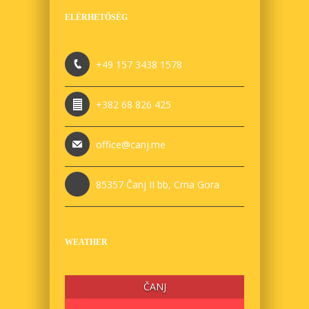
ELÈRHETŐSÈG
+49 157 3438 1578
+382 68 826 425
office@canj.me
85357 Čanj II bb, Crna Gora
WEATHER
ČANJ